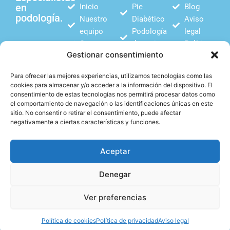
en
Inicio
Pie
Blog
podología.
Nuestro
Diabético
Aviso
equipo
Podología
legal
Contacto
deportiva
Política
Gestionar consentimiento
Plantillas
de
biomecánicas
privacidad
Para ofrecer las mejores experiencias, utilizamos tecnologías como las
Estudio
Política
cookies para almacenar y/o acceder a la información del dispositivo. El
biomecánico
de
consentimiento de estas tecnologías nos permitirá procesar datos como
el comportamiento de navegación o las identificaciones únicas en este
Podología
cookies
sitio. No consentir o retirar el consentimiento, puede afectar
infantil
negativamente a ciertas características y funciones.
Aceptar
F
I
Si quieres conocernos
más, no dudes en visitar
Denegar
a
n
nuestras redes sociales.
c
s
Ver preferencias
e
t
Web desarrollada por
Agencia Échale
.
b
a
Política de cookies
Política de privacidad
Aviso legal