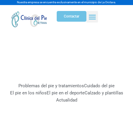
Ir
Nuestra empresa se encuentra exclusivamente en el municipio de La Orotava.
al
Contactar
contenido
El pie en los niños
Problemas del pie y tratamientos
Cuidado del pie
El pie en los niños
El pie en el deporte
Calzado y plantillas
Actualidad