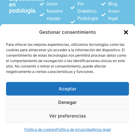
en
Inicio
Pie
Blog
podología.
Nuestro
Diabético
Aviso
equipo
Podología
legal
Contacto
deportiva
Política
Gestionar consentimiento
Plantillas
de
biomecánicas
privacidad
Para ofrecer las mejores experiencias, utilizamos tecnologías como las
Estudio
Política
cookies para almacenar y/o acceder a la información del dispositivo. El
biomecánico
de
consentimiento de estas tecnologías nos permitirá procesar datos como
el comportamiento de navegación o las identificaciones únicas en este
Podología
cookies
sitio. No consentir o retirar el consentimiento, puede afectar
infantil
negativamente a ciertas características y funciones.
Aceptar
F
I
Si quieres conocernos
más, no dudes en visitar
Denegar
a
n
nuestras redes sociales.
c
s
Ver preferencias
e
t
Web desarrollada por
Agencia Échale
.
b
a
Política de cookies
Política de privacidad
Aviso legal