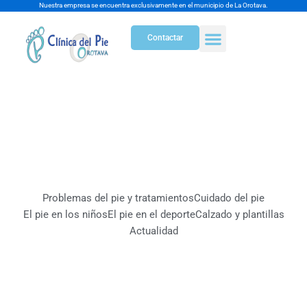
Ir
Nuestra empresa se encuentra exclusivamente en el municipio de La Orotava.
al
Contactar
contenido
El pie en los
deportes
Problemas del pie y tratamientos
Cuidado del pie
El pie en los niños
El pie en el deporte
Calzado y plantillas
Actualidad