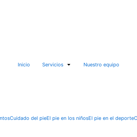
Inicio
Servicios
Nuestro equipo
entos
Cuidado del pie
El pie en los niños
El pie en el deporte
C