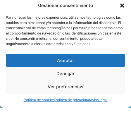
Especialistas
Gestionar consentimiento
Plantillas
de
en
biomecánicas
privacidad
podología.
Para ofrecer las mejores experiencias, utilizamos tecnologías como las
Estudio
Política
cookies para almacenar y/o acceder a la información del dispositivo. El
biomecánico
de
consentimiento de estas tecnologías nos permitirá procesar datos como
el comportamiento de navegación o las identificaciones únicas en este
Podología
cookies
sitio. No consentir o retirar el consentimiento, puede afectar
infantil
negativamente a ciertas características y funciones.
Aceptar
F
I
Si quieres conocernos
más, no dudes en visitar
Denegar
a
n
nuestras redes sociales.
c
s
Ver preferencias
e
t
Web desarrollada por
Agencia Échale
.
b
a
Política de cookies
Política de privacidad
Aviso legal
o
g
o
r
k
a
m