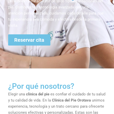
prevención y tratamiento de todo tipo de afecciones del
pie. Combinamos tecnología avanzada con una
atención personalizada, cuidamos cada detalle para que
tu experiencia sea cómoda y efectiva desde la primera
visita.
Reservar cita
¿Por qué nosotros?
Elegir una
clínica del pie
es confiar el cuidado de tu salud
y tu calidad de vida. En la
Clínica del Pie Orotava
unimos
experiencia, tecnología y un trato cercano para ofrecerte
soluciones efectivas y personalizadas. Estas son las