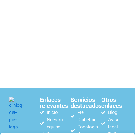
Enlaces
Servicios
Otros
relevantes
destacados
enlaces
Inicio
Pie
Blog
Nuestro
Diabético
Aviso
equipo
Podología
legal
Contacto
deportiva
Política