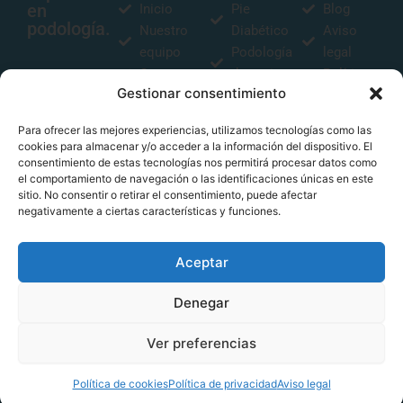
en
Inicio
Pie
Blog
podología.
Nuestro
Diabético
Aviso
equipo
Podología
legal
Contacto
deportiva
Política
Gestionar consentimiento
Plantillas
de
biomecánicas
privacidad
Para ofrecer las mejores experiencias, utilizamos tecnologías como las
Estudio
Política
cookies para almacenar y/o acceder a la información del dispositivo. El
biomecánico
de
consentimiento de estas tecnologías nos permitirá procesar datos como
el comportamiento de navegación o las identificaciones únicas en este
Podología
cookies
sitio. No consentir o retirar el consentimiento, puede afectar
infantil
negativamente a ciertas características y funciones.
Aceptar
F
I
Si quieres conocernos
más, no dudes en visitar
Denegar
a
n
nuestras redes sociales.
c
s
Ver preferencias
e
t
Web desarrollada por
Agencia Échale
.
b
a
Política de cookies
Política de privacidad
Aviso legal
o
g