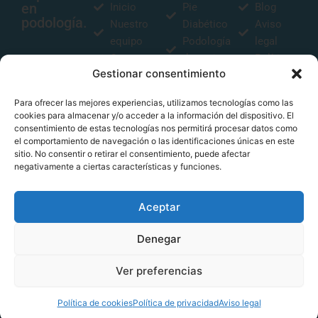
en
Inicio
Pie
Blog
podología.
Nuestro
Diabético
Aviso
equipo
Podología
legal
Contacto
deportiva
Política
Gestionar consentimiento
Plantillas
de
biomecánicas
privacidad
Para ofrecer las mejores experiencias, utilizamos tecnologías como las
Estudio
Política
cookies para almacenar y/o acceder a la información del dispositivo. El
biomecánico
de
consentimiento de estas tecnologías nos permitirá procesar datos como
el comportamiento de navegación o las identificaciones únicas en este
Podología
cookies
sitio. No consentir o retirar el consentimiento, puede afectar
infantil
negativamente a ciertas características y funciones.
Aceptar
F
I
Si quieres conocernos
más, no dudes en visitar
Denegar
a
n
nuestras redes sociales.
c
s
Ver preferencias
e
t
Web desarrollada por
Agencia Échale
.
b
a
Política de cookies
Política de privacidad
Aviso legal
o
g